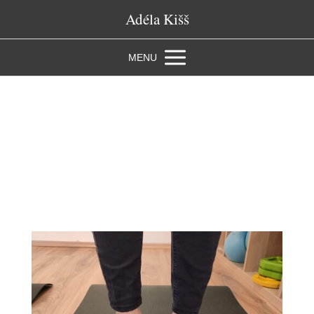
Adéla Kišš
MENU
Štítek: kyčle