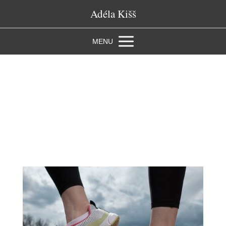
Adéla Kišš
MENU
Štítek: zdravéboty