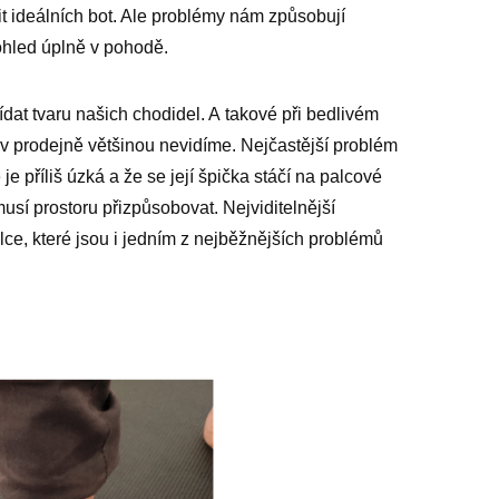
it ideálních bot. Ale problémy nám způsobují
pohled úplně v pohodě.
ídat tvaru našich chodidel. A takové při bedlivém
v prodejně většinou nevidíme. Nejčastější problém
 je příliš úzká a že se její špička stáčí na palcové
usí prostoru přizpůsobovat. Nejviditelnější
lce, které jsou i jedním z nejběžnějších problémů