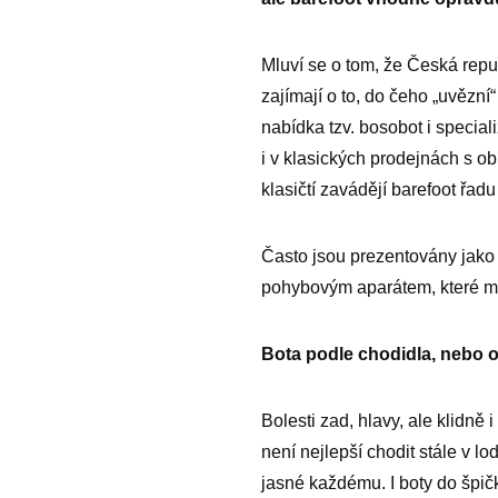
Mluví se o tom, že Česká repub
zajímají o to, do čeho „uvězní“
nabídka tzv. bosobot i specia
i v klasických prodejnách s ob
klasičtí zavádějí barefoot řad
Často jsou prezentovány jako 
pohybovým aparátem, které mn
Bota podle chodidla, nebo 
Bolesti zad, hlavy, ale klidn
není nejlepší chodit stále v l
jasné každému. I boty do špi