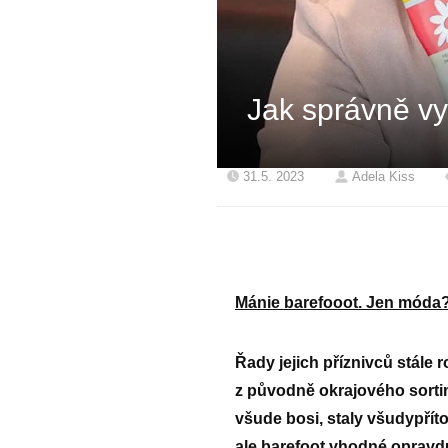
Jak správně vy
31.5. 2023
Adela Kiss
Mánie barefooot. Jen móda
Řady jejich příznivců stále 
z původně okrajového sortim
všude bosi, staly všudypřít
ale barefoot vhodné opravd