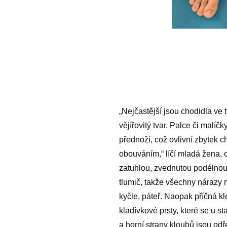
„Nejčastější jsou chodidla ve 
vějířovitý tvar. Palce či malí
přednoží, což ovlivní zbytek 
obouváním,“ líčí mladá žena, c
zatuhlou, zvednutou podélnou
tlumič, takže všechny nárazy 
kyčle, páteř. Naopak příčná k
kladívkové prsty, které se u s
a horní strany kloubů jsou odře