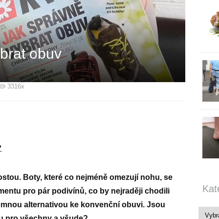
brat obuv
3316x
?
rostou. Boty, které co nejméně omezují nohu, se
Kat
entu pro pár podivínů, co by nejraději chodili
omnou alternativou ke konvenční obuvi. Jsou
u pro všechny a všude?