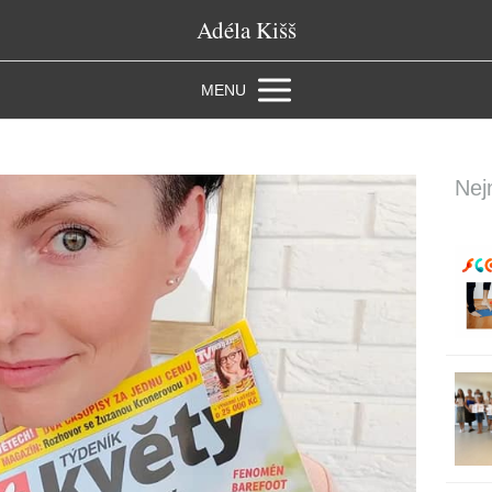
Adéla Kišš
MENU
Nej