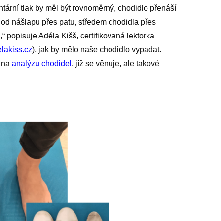
tární tlak by měl být rovnoměrný, chodidlo přenáší
od nášlapu přes patu, středem chodidla přes
,“ popisuje Adéla Kišš, certifikovaná lektorka
lakiss.cz
), jak by mělo naše chodidlo vypadat.
u na
analýzu chodidel
, jíž se věnuje, ale takové