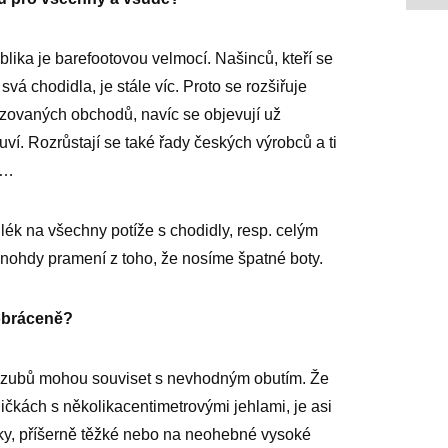
lika je barefootovou velmocí. Našinců, kteří se
 svá chodidla, je stále víc. Proto se rozšiřuje
lizovaných obchodů, navíc se objevují už
uví. Rozrůstají se také řady českých výrobců a ti
u…
lék na všechny potíže s chodidly, resp. celým
ohdy pramení z toho, že nosíme špatné boty.
obráceně?
ě i zubů mohou souviset s nevhodným obutím. Že
odičkách s několikacentimetrovými jehlami, je asi
čky, příšerně těžké nebo na neohebné vysoké