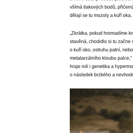
všímá tlakových bodů, přičemž
dělají se tu mozoly a kuří oka.
„Zkrátka, pokud hromadíme kro
stavěná, chodidlo si tu začne s
o kuří oko, ostruhu patní, neb
metatarzálního kloubu palce,“ 
hraje roli i genetika a hyperm
o následek brzkého a nevhodné