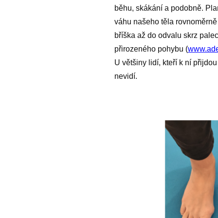
běhu, skákání a podobně. Plan
váhu našeho těla rovnoměrně 
bříška až do odvalu skrz palec
přirozeného pohybu (
www.ade
U většiny lidí, kteří k ní přijdo
nevidí.