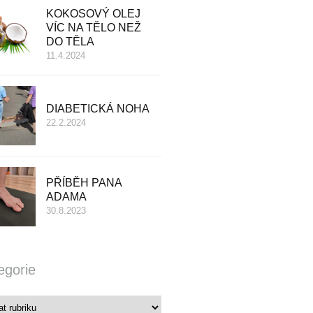
KOKOSOVÝ OLEJ
VÍC NA TĚLO NEŽ
DO TĚLA
11.4.2024
DIABETICKÁ NOHA
22.2.2024
PŘÍBĚH PANA
ADAMA
30.8.2023
egorie