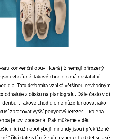
tvaru konvenční obuvi, která již nemají přirozený
čky jsou vbočené, takové chodidlo má nestabilní
chodidla. Tato deformita vzniká většinou nevhodným
o odhaluje z otisku na plantografu. Dále často vidí
 klenbu. „Takové chodidlo nemůže fungovat jako
musí zpracovat vyšší pohybový řetězec – kolena,
lenba je tzv. zborcená. Pak můžeme vidět
tarších lidí už nepohybují, mnohdy jsou i překřížené
né,“ říká dále s tím, že při rozboru chodidel si také