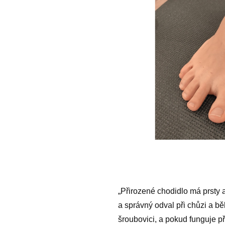
„Přirozené chodidlo má prsty a 
a správný odval při chůzi a b
šroubovici, a pokud funguje p